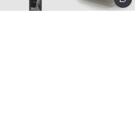
Thermobecher mit Gravur
Glas-Frischhaltedose mit
'Premium'
Bambusdeckel
38,95 €
27,95 €
Alle Preise inkl. MwSt., zzgl.
Versand