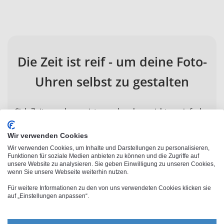
Die Zeit ist reif - um deine Foto-
Uhren selbst zu gestalten
Sich Zeit zu nehmen, ist manchmal gar nicht so einfach.
Doch wenn du Zeit hast, bietet dir PhotoFancy die
Wir verwenden Cookies
Möglichkeit, sie sehr kreativ zu gestalten. So empfehlen
Wir verwenden Cookies, um Inhalte und Darstellungen zu personalisieren,
wir dir, deine schönsten Fotos herauszusuchen und bei
Funktionen für soziale Medien anbieten zu können und die Zugriffe auf
PhotoFancy hochzuladen. Denn hier kannst du deine
unsere Website zu analysieren. Sie geben Einwilligung zu unseren Cookies,
wenn Sie unsere Webseite weiterhin nutzen.
eigenen Bilder kostenlos online bearbeiten. Neben den
Funktionen zur reinen Bildoptimierung bieten wir dir
Für weitere Informationen zu den von uns verwendeten Cookies klicken sie
auf „Einstellungen anpassen“.
auch zahlreiche Foto-Effekte, Foto-Rahmen und auch
Bild-Collagen. Das Ergebnis kannst du über „Foto