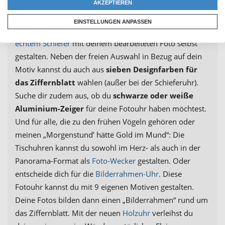
verwenden“ schließlich bequem auf eine Fotouhr aus
AKZEPTIEREN
unserem Shop drucken lassen. So kannst du eine
EINSTELLUNGEN ANPASSEN
Wanduhr
, eine
Tischuhr
oder sogar eine
Uhr aus
echtem Schiefer
mit deinem bearbeiteten Foto selbst
gestalten. Neben der freien Auswahl in Bezug auf dein
Motiv kannst du auch aus
sieben Designfarben für
das Ziffernblatt
wählen (außer bei der Schieferuhr).
Suche dir zudem aus, ob du
schwarze oder weiße
Aluminium-Zeiger
für deine Fotouhr haben möchtest.
Und für alle, die zu den frühen Vögeln gehören oder
meinen „Morgenstund’ hätte Gold im Mund“: Die
Tischuhren kannst du sowohl im Herz- als auch in der
Panorama-Format als
Foto-Wecker
gestalten. Oder
entscheide dich für die
Bilderrahmen-Uhr
. Diese
Fotouhr kannst du mit 9 eigenen Motiven gestalten.
Deine Fotos bilden dann einen „Bilderrahmen“ rund um
das Ziffernblatt. Mit der neuen
Holzuhr
verleihst du