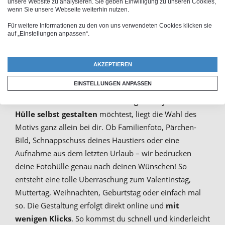
unsere Website zu analysieren. Sie geben Einwilligung zu unseren Cookies,
Personalisierte Samsung Galaxy
wenn Sie unsere Webseite weiterhin nutzen.
Für weitere Informationen zu den von uns verwendeten Cookies klicken sie
S21+ 5G Fotohülle bedrucken
auf „Einstellungen anpassen“.
Individuelle
Galaxy Hüllen
sind nicht nur für dich
AKZEPTIEREN
persönlich ein wunderbares Highlight. Sie eignen sich
EINSTELLUNGEN ANPASSEN
auch hervorragend als Geschenkidee zu verschiedenen
Anlässen. Wenn du deine
Samsung Galaxy S21+ 5G
Hülle selbst gestalten
möchtest, liegt die Wahl des
Motivs ganz allein bei dir. Ob Familienfoto, Pärchen-
Bild, Schnappschuss deines Haustiers oder eine
Aufnahme aus dem letzten Urlaub – wir bedrucken
deine Fotohülle genau nach deinen Wünschen! So
entsteht eine tolle Überraschung zum Valentinstag,
Muttertag, Weihnachten, Geburtstag oder einfach mal
so. Die Gestaltung erfolgt direkt online und
mit
wenigen Klicks
. So kommst du schnell und kinderleicht