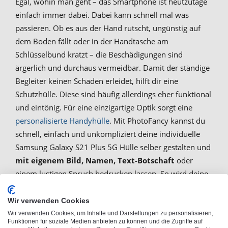
Egal, wohin man geht – das Smartphone ist heutzutage
einfach immer dabei. Dabei kann schnell mal was
passieren. Ob es aus der Hand rutscht, ungünstig auf
dem Boden fällt oder in der Handtasche am
Schlüsselbund kratzt – die Beschädigungen sind
ärgerlich und durchaus vermeidbar. Damit der ständige
Begleiter keinen Schaden erleidet, hilft dir eine
Schutzhülle. Diese sind häufig allerdings eher funktional
und eintönig. Für eine einzigartige Optik sorgt eine
personalisierte Handyhülle
. Mit PhotoFancy kannst du
schnell, einfach und unkompliziert deine individuelle
Samsung Galaxy S21 Plus 5G Hülle selber gestalten und
mit eigenem Bild, Namen, Text-Botschaft
oder
einem lustigen Spruch bedrucken lassen. So wird deine
Smartphonehülle nicht nur optimal geschützt, sie zeigt
auch deine Persönlichkeit und Individualität.
Wir verwenden Cookies
Wir verwenden Cookies, um Inhalte und Darstellungen zu personalisieren,
Funktionen für soziale Medien anbieten zu können und die Zugriffe auf