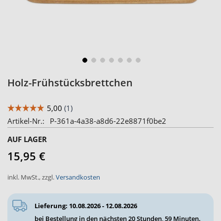
Zum
Holz-Frühstücksbrettchen
Anfang
der
Bildergalerie
Artikel-Nr.
P-361a-4a38-a8d6-22e8871f0be2
springen
AUF LAGER
15,95 €
inkl. MwSt.
,
zzgl.
Versandkosten
Lieferung: 10.08.2026 - 12.08.2026
bei Bestellung in den nächsten
20 Stunden, 59 Minuten
.