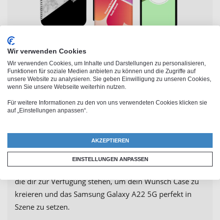
Wir verwenden Cookies
Wir verwenden Cookies, um Inhalte und Darstellungen zu personalisieren,
Unzählige Design-Möglichkeiten
Funktionen für soziale Medien anbieten zu können und die Zugriffe auf
unsere Website zu analysieren. Sie geben Einwilligung zu unseren Cookies,
wenn Sie unsere Webseite weiterhin nutzen.
für deine Galaxy A22 5G
Für weitere Informationen zu den von uns verwendeten Cookies klicken sie
Handyhülle
auf „Einstellungen anpassen“.
AKZEPTIEREN
Die Samsung Galaxy A22 5G Handyhülle kann nicht nur
mit einem Foto, sondern auch mit Namen oder Text
EINSTELLUNGEN ANPASSEN
gestaltet werden. Unser Shop bietet zahlreiche Designs,
die dir zur Verfügung stehen, um dein Wunsch Case zu
kreieren und das Samsung Galaxy A22 5G perfekt in
Szene zu setzen.