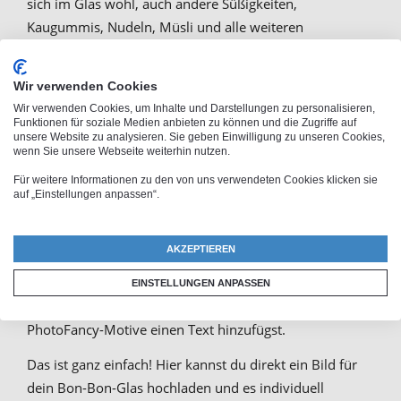
sich im Glas wohl, auch andere Süßigkeiten,
Kaugummis, Nudeln, Müsli und alle weiteren
Lebensmittel, die gut verpackt werden wollen. Ein
individuell gestaltetes Bon-Bon-Glas eignet sich auch
Wir verwenden Cookies
hervorragend, wenn du Geschenke suchst, am besten
Wir verwenden Cookies, um Inhalte und Darstellungen zu personalisieren,
gleich mit Füllung – ob zu Ostern mit Schoko-
Funktionen für soziale Medien anbieten zu können und die Zugriffe auf
unsere Website zu analysieren. Sie geben Einwilligung zu unseren Cookies,
Ostereiern, zu Weihnachten mit Keksen oder zum
wenn Sie unsere Webseite weiterhin nutzen.
Geburtstag mit den Lieblingsbonbons. Und wenn du
Für weitere Informationen zu den von uns verwendeten Cookies klicken sie
keine Süßigkeiten verschenken möchtest, kannst du das
auf „Einstellungen anpassen“.
individuelle Glas trotzdem als Verpackung für deine
Geschenke benutzen. Bis zu zwei Liter stehen deiner
AKZEPTIEREN
Kreativität zur Verfügung. Du kannst dein Bonbonglas
selbst gestalten, indem du es mit einem eigenen Bild
EINSTELLUNGEN ANPASSEN
bedrucken lässt oder zu einem unserer kreativen
PhotoFancy-Motive einen Text hinzufügst.
Das ist ganz einfach! Hier kannst du direkt ein Bild für
dein Bon-Bon-Glas hochladen und es individuell