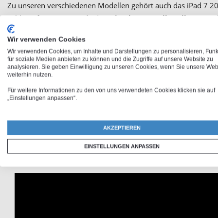
Zu unseren verschiedenen Modellen gehört auch das iPad 7 2
Tablet erfreuen. Wenn du deine
iPad 2019 Hülle selbst gesta
bedrucken wir ganz nach deinen Wünschen und Vorstellungen. M
Wir verwenden Cookies
welches ein echter Hingucker ist.
Wir verwenden Cookies, um Inhalte und Darstellungen zu personalisieren, Fun
für soziale Medien anbieten zu können und die Zugriffe auf unsere Website zu
analysieren. Sie geben Einwilligung zu unseren Cookies, wenn Sie unsere Web
weiterhin nutzen.
iPad 7 Hülle s
Für weitere Informationen zu den von uns verwendeten Cookies klicken sie auf
„Einstellungen anpassen“.
Das iPad 7.Generation Case bietet umfassenden Schutz. Dazu 
Photofancy die freie Wahl! Lass deiner Kreativität freien Lauf
AKZEPTIEREN
romantische Aufnahme aus dem letzten Urlaub, ein Bild deines
EINSTELLUNGEN ANPASSEN
deinen Wünschen und Vorstellungen auf deine
iPad (2019) Fo