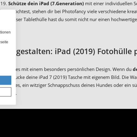
019.
Schütze dein iPad (7.Generation)
mit einer individuellen 
lten
möchtest, stehen dir bei Photofancy viele verschiedene krea
it dieser Tablethülle hast du somit nicht nur einen hochwertig
ktionen
seite
elbst gestalten: iPad (2019) Fotohülle 
besticht es mit einem besonders persönlichen Design. Wenn du
d
 und bedrucke deine iPad 7 (2019) Tasche mit eigenem Bild. Die Wah
 Schatzes, ein witziger Schnappschuss deines Hundes oder ein sü
tohülle
.