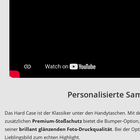
Personalisierte Sa
Das Hard Case ist der Klassiker unter den Handytaschen. Mit d
zusätzlichen
Premium-Stoßschutz
bietet die Bumper-Option,
seiner
brillant glänzenden Foto-Druckqualität
. Bei der Op
Lieblingsbild zum echten Highlight.