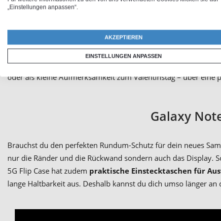
„Einstellungen anpassen“.
Du möchtest
Handyhüllen selbst gestalten
, die etwas ganz Bes
Samsung Galaxy Note 20 Ultra 5G Handyhülle
selbst gesta
und mit eigenem Foto oder Namen bedrucken. Du hast die Wah
AKZEPTIEREN
Familienfoto oder ein süßes Bild von deinem Vierbeiner – dein
EINSTELLUNGEN ANPASSEN
individuelle Galaxy Note 20 Ultra 5G Schutzhülle. Personalisi
oder als kleine Aufmerksamkeit zum Valentinstag – über eine per
Galaxy Note
Brauchst du den perfekten Rundum-Schutz für dein neues Samsu
nur die Ränder und die Rückwand sondern auch das Display. S
5G Flip Case hat zudem
praktische Einstecktaschen für Au
lange Haltbarkeit aus. Deshalb kannst du dich umso länger an 