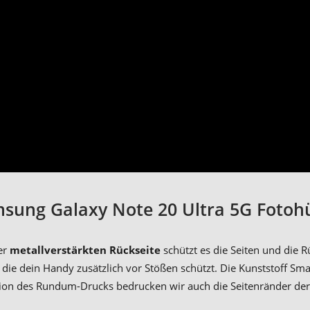
msung Galaxy Note 20 Ultra 5G Fotohül
er
metallverstärkten Rückseite
schützt es die Seiten und die
 die dein Handy zusätzlich vor Stößen schützt. Die Kunststoff 
tion des Rundum-Drucks bedrucken wir auch die Seitenränder der