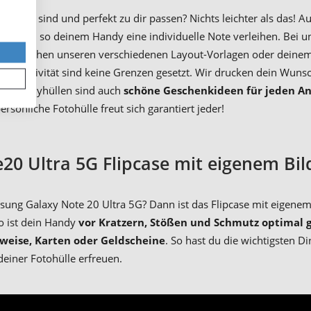
onderes sind und perfekt zu dir passen? Nichts leichter als das! 
lten und so deinem Handy eine individuelle Note verleihen. Bei u
l zwischen unseren verschiedenen Layout-Vorlagen oder deinem 
er Kreativität sind keine Grenzen gesetzt. Wir drucken dein Wun
erte Handyhüllen sind auch
schöne Geschenkideen für jeden An
sönliche Fotohülle freut sich garantiert jeder!
20 Ultra 5G Flipcase mit eigenem Bi
ng Galaxy Note 20 Ultra 5G? Dann ist das Flipcase mit eigenem B
o ist dein Handy
vor Kratzern, Stößen und Schmutz optimal 
sweise, Karten oder Geldscheine
. So hast du die wichtigsten D
deiner Fotohülle erfreuen.