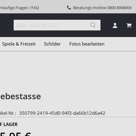
Häufige Fragen / FAQ
Beratungs-Hotline
0800 8998009
MEI
Spiele & Freizeit
Schilder
Fotos bearbeiten
iebestasse
ikel-Nr.
350799-2419-45d0-94f3-da66b12d6a42
F LAGER