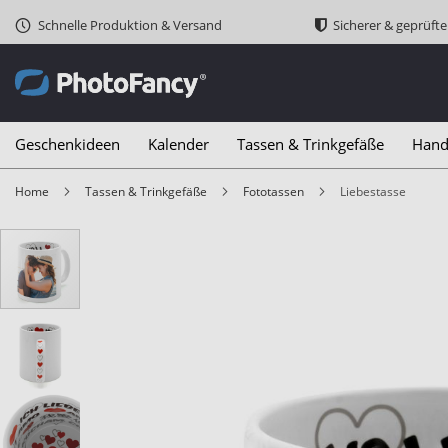
Schnelle Produktion & Versand
Sicherer & geprüft
Geschenkideen
Kalender
Tassen & Trinkgefäße
Hand
Home
Tassen & Trinkgefäße
Fototassen
Liebestasse
Zum
Ende
der
Bildergalerie
springen