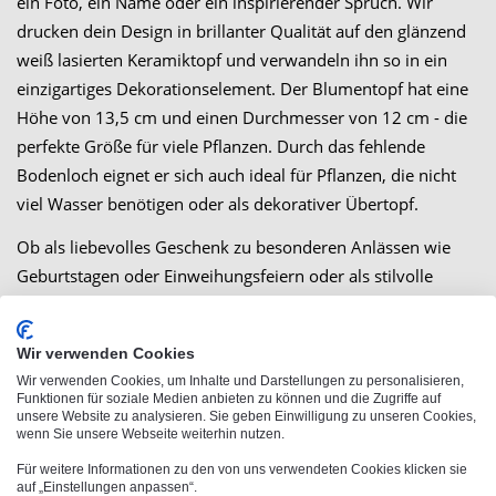
ein Foto, ein Name oder ein inspirierender Spruch. Wir
drucken dein Design in brillanter Qualität auf den glänzend
weiß lasierten Keramiktopf und verwandeln ihn so in ein
einzigartiges Dekorationselement. Der Blumentopf hat eine
Höhe von 13,5 cm und einen Durchmesser von 12 cm - die
perfekte Größe für viele Pflanzen. Durch das fehlende
Bodenloch eignet er sich auch ideal für Pflanzen, die nicht
viel Wasser benötigen oder als dekorativer Übertopf.
Ob als liebevolles Geschenk zu besonderen Anlässen wie
Geburtstagen oder Einweihungsfeiern oder als stilvolle
Dekoration für dein Zuhause, Balkon oder Garten - dieser
personalisierte Blumentopf zieht garantiert alle Blicke auf
Wir verwenden Cookies
sich. Lass deiner Kreativität freien Lauf und gestalte jetzt
Wir verwenden Cookies, um Inhalte und Darstellungen zu personalisieren,
deinen individuellen Blumentopf, der so einzigartig ist wie
Funktionen für soziale Medien anbieten zu können und die Zugriffe auf
unsere Website zu analysieren. Sie geben Einwilligung zu unseren Cookies,
deine Pflanzen!
wenn Sie unsere Webseite weiterhin nutzen.
Für weitere Informationen zu den von uns verwendeten Cookies klicken sie
auf „Einstellungen anpassen“.