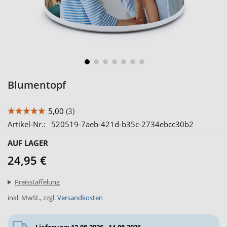
Zum
Blumentopf
Anfang
der
Bildergalerie
Artikel-Nr.
520519-7aeb-421d-b35c-2734ebcc30b2
springen
AUF LAGER
24,95 €
Preisstaffelung
inkl. MwSt.
,
zzgl.
Versandkosten
Lieferung: 12.08.2026 - 14.08.2026