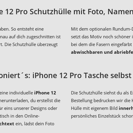
ne 12 Pro Schutzhülle mit Foto, Name
ben. So entsteht eine
Mit dem optionalen Rundum-Dru
au auf dich zugeschnitten ist
setzt das Motiv noch schöner 
. Die Schutzhülle überzeugt
bei dem die Fasern eingefärbt
abwischbaren und abriebfe
oniert´s: iPhone 12 Pro Tasche selbst
eine individuelle
iPhone 12
Die Schutzhülle siehst du al
erunterladen, du erstellst die
Bestellung bedrucken wir die 
ür eins unserer Designs oder
Hülle mit eigenem Bild
inner
tisch in den Online-
persönliches Einzelstück sch
chtext
ein, lädst dein Foto