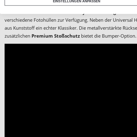
EINSTELLUNGEN ANPASSEN
Wenn du deine
iPhone 12 Pro Handyhülle selbst gestalten
verschiedene Fotohüllen zur Verfügung. Neben der Universal H
aus Kunststoff ein echter Klassiker. Die metallverstärkte Rücksei
zusätzlichen
Premium Stoßschutz
bietet die Bumper-Option.