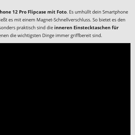
Phone 12 Pro Flipcase mit Foto
. Es umhüllt dein Smartphone
ießt es mit einem Magnet-Schnellverschluss. So bietet es den
onders praktisch sind die
inneren Einstecktaschen für
enen die wichtigsten Dinge immer griffbereit sind.