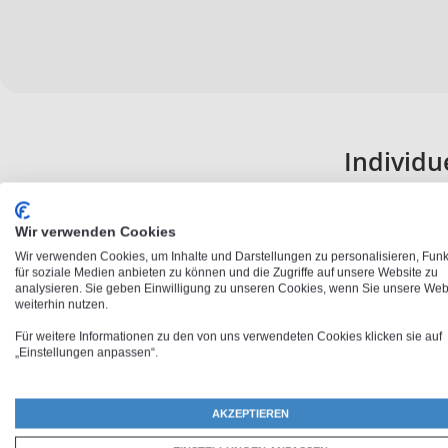
Individu
Mach dein Smartphone zum einzigartigen Eyecatcher und lass d
Wir verwenden Cookies
mit Foto, Namen oder Wunschtext bedrucken. Mit Photofancy k
Wir verwenden Cookies, um Inhalte und Darstellungen zu personalisieren, Fun
deine individuelle
iPhone 12 Pro Tasche selbst gestalten
. M
für soziale Medien anbieten zu können und die Zugriffe auf unsere Website zu
analysieren. Sie geben Einwilligung zu unseren Cookies, wenn Sie unsere Web
Handyhülle
verleihst du deinem Handy nicht nur eine besonder
weiterhin nutzen.
schützt es auch vor Kratzern und anderen Beschädigungen. So 
Für weitere Informationen zu den von uns verwendeten Cookies klicken sie auf
lange an deinem iPhone 12 Pro. Die Wahl des Motivs liegt dabei
„Einstellungen anpassen“.
AKZEPTIEREN
Fotohülle, Han