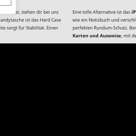
möchtest, stehen dir bei uns
Eine tolle Alternative ist das
i
andytasche ist das Hard Case
wie ein Notizbuch und verschl
te sorgt für Stabilität. Einen
perfekten Rundum-Schutz. Bes
Karten und Ausweise
, mit d