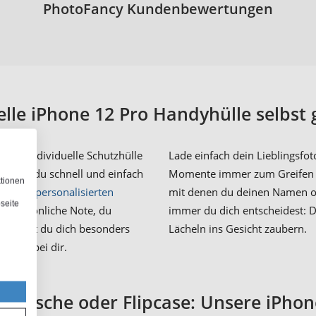
PhotoFancy Kundenbewertungen
elle iPhone 12 Pro Handyhülle selbst 
eine individuelle Schutzhülle
Lade einfach dein Lieblingsf
annst du schnell und einfach
Momente immer zum Greifen 
ktionen
it einer
personalisierten
mit denen du deinen Namen od
seite
s persönliche Note, du
immer du dich entscheidest: D
erfreust du dich besonders
Lächeln ins Gesicht zaubern.
 ganz bei dir.
dytasche oder Flipcase: Unsere iPhon