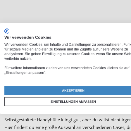
Wir verwenden Cookies
Ob Handytasche o
Wir verwenden Cookies, um Inhalte und Darstellungen zu personalisieren, Fun
für soziale Medien anbieten zu können und die Zugriffe auf unsere Website zu
analysieren. Sie geben Einwilligung zu unseren Cookies, wenn Sie unsere Web
weiterhin nutzen.
Jeder weiß es, keiner gibt es gerne zu: Ein iPhone gehört nic
Für weitere Informationen zu den von uns verwendeten Cookies klicken sie auf
Stößen schützt
. Aber normale
iPhone Hüllen
sind dir nicht k
„Einstellungen anpassen“.
einzigartig ist! Du musst sie online einfach nur selbst gestalten.
AKZEPTIEREN
iPhon
EINSTELLUNGEN ANPASSEN
Selbstgestaltete Handyhülle klingt gut, aber du willst nicht ir
Hier findest du eine große Auswahl an verschiedenen Cases, d