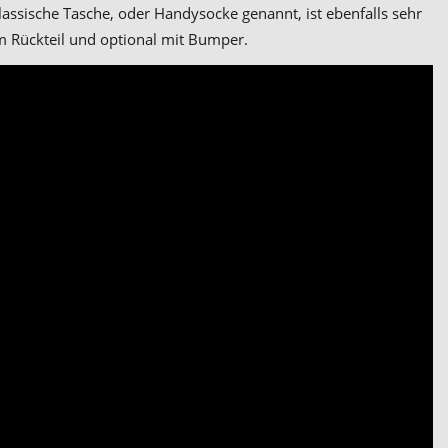
klassische Tasche, oder Handysocke genannt, ist ebenfalls sehr
m Rückteil und optional mit Bumper.