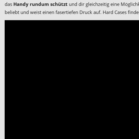
das
Handy rundum schützt
und dir gleichzeitig eine Möglich
beliebt und weist einen fasertiefen Druck auf. Hard Cases find