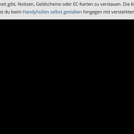
keit gibt, Notizen, Geldscheine oder EC-Karten zu verstauen. Die 
est du beim
Handyhüllen selbst gestalten
hingegen mit verstärkte