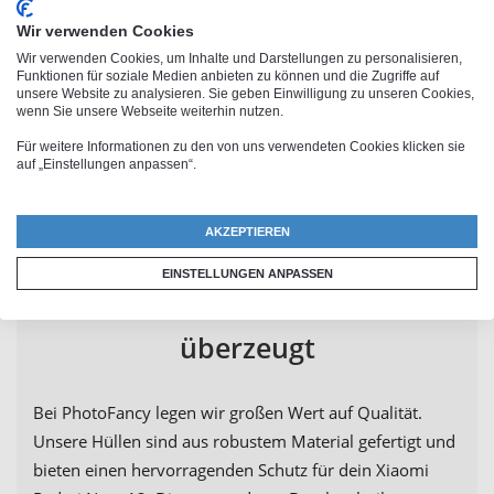
wirklich einzigartig ist. Ob es sich um ein
Bild von
Wir verwenden Cookies
einem unvergesslichen Urlaub, ein geliebtes
Wir verwenden Cookies, um Inhalte und Darstellungen zu personalisieren,
Funktionen für soziale Medien anbieten zu können und die Zugriffe auf
Haustier
oder einfach nur deinen Namen in einer
unsere Website zu analysieren. Sie geben Einwilligung zu unseren Cookies,
auffälligen Schrift handelt - die Möglichkeiten sind
wenn Sie unsere Webseite weiterhin nutzen.
endlos.
Für weitere Informationen zu den von uns verwendeten Cookies klicken sie
auf „Einstellungen anpassen“.
AKZEPTIEREN
Deine Xiaomi Redmi Note 12
EINSTELLUNGEN ANPASSEN
Schutzhülle: Qualität, die
überzeugt
Bei PhotoFancy legen wir großen Wert auf Qualität.
Unsere Hüllen sind aus robustem Material gefertigt und
bieten einen hervorragenden Schutz für dein Xiaomi