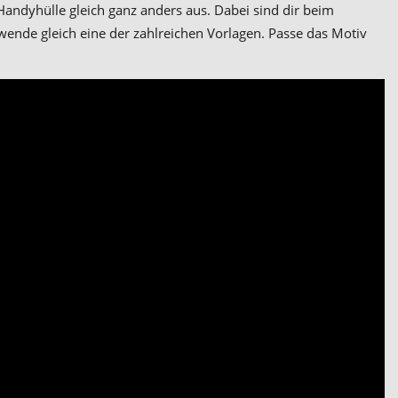
Handyhülle gleich ganz anders aus. Dabei sind dir beim
ende gleich eine der zahlreichen Vorlagen. Passe das Motiv