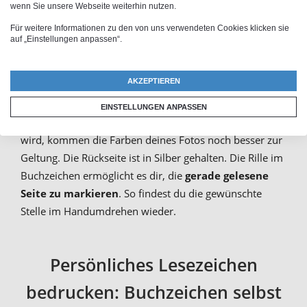
Das Foto-Lesezeichen ist bei uns in zwei verschiedenen
wenn Sie unsere Webseite weiterhin nutzen.
Größen erhältlich. Du kannst beide nach Wunsch
Für weitere Informationen zu den von uns verwendeten Cookies klicken sie
auf „Einstellungen anpassen“.
individuell selbst gestalten und mit Foto, Namen oder
einer Botschaft bedrucken. Das Alu-Buchzeichen mit
eigenem Motiv ist sehr robust und besticht mit seinen
AKZEPTIEREN
intensiven Farben und der
hohen Druckqualität
.
EINSTELLUNGEN ANPASSEN
Da das gewählte Bild auf die weiße Vorderseite gedruckt
wird, kommen die Farben deines Fotos noch besser zur
Geltung. Die Rückseite ist in Silber gehalten. Die Rille im
Buchzeichen ermöglicht es dir, die
gerade gelesene
Seite zu markieren
. So findest du die gewünschte
Stelle im Handumdrehen wieder.
Persönliches Lesezeichen
bedrucken: Buchzeichen selbst