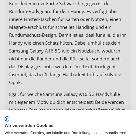
Kunstleder in der Farbe Schwarz hingegen ist der
Rundum-Bodyguard für dein Handy. Es verfügt über
innere Einstecktaschen für Karten oder Notizen, einen
Magnetverschluss für schnelles Handling und ein
Rundumschutz-Design. Damit ist es ideal für alle, die ihr
Handy wie einen Schatz hüten. Dabei umhüllt es dein
Samsung Galaxy A16 5G wie ein Notizbuch, wodurch
nicht nur die Ränder und die Rückseite, sondern auch
das Display geschützt werden. Der Textildruck geht
fasertief, das heißt: lange Haltbarkeit trifft auf stilvolle
Optik.
Egal, für welche Samsung Galaxy A16 5G Handyhülle
mit eigenem Motiv du dich entscheidest: Beide werden
in bester Qualität personalisiert und schnellstmöglich zu
dir geliefert. Selbstverständlich verfügen beide
Handyhüllen über passende Aussparungen für Kamera,
Wir verwenden Cookies
Anschlüsse und Bedienelemente, sodass du dein
Wir verwenden Cookies, um Inhalte und Darstellungen zu personalisieren,