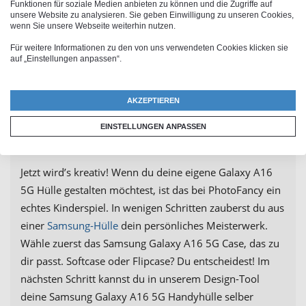
Funktionen für soziale Medien anbieten zu können und die Zugriffe auf
Samsung Galaxy A16 5G uneingeschränkt nutzen
unsere Website zu analysieren. Sie geben Einwilligung zu unseren Cookies,
wenn Sie unsere Webseite weiterhin nutzen.
kannst.
Für weitere Informationen zu den von uns verwendeten Cookies klicken sie
auf „Einstellungen anpassen“.
Samsung Galaxy A16 5G
AKZEPTIEREN
Handyhülle selbst gestalten
EINSTELLUNGEN ANPASSEN
Jetzt wird’s kreativ! Wenn du deine eigene Galaxy A16
5G Hülle gestalten möchtest, ist das bei PhotoFancy ein
echtes Kinderspiel. In wenigen Schritten zauberst du aus
einer
Samsung-Hülle
dein persönliches Meisterwerk.
Wähle zuerst das Samsung Galaxy A16 5G Case, das zu
dir passt. Softcase oder Flipcase? Du entscheidest! Im
nächsten Schritt kannst du in unserem Design-Tool
deine Samsung Galaxy A16 5G Handyhülle selber