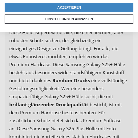
Stoßschutz
. Dieser schützt dein Galaxy S25 Plus im
AKZEPTIEREN
Alltag bestens vor Kratzern, Stößen und anderen
Beschädigungen.
EINSTELLUNGEN ANPASSEN
Diese Hülle ist perfekt für alle, die einen leichten, aber
robusten Schutz suchen, der gleichzeitig ein
einzigartiges Design zur Geltung bringt. Für alle, die
etwas Robusteres möchten, empfehlen wir das
Premium-Hardcase. Diese Samsung Galaxy S25+ Hülle
besteht aus besonders widerstandsfähigem Kunststoff
und bietet dank des
Rundum-Drucks
eine vollständige
Gestaltungsmöglichkeit. Wer eine besonders
strapazierfähige Galaxy S25+ Hülle sucht, die mit
brillant glänzender Druckqualität
besticht, ist mit
dem Premium Hardcase bestens beraten. Für
zusätzlichen Schutz bietet sich das Premium Softcase
an. Diese Samsung Galaxy S25 Plus Hülle mit Foto
kombiniert die Vorteile eines stabilen Hardcases mit