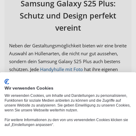
Samsung Galaxy S25 Plus:
Schutz und Design perfekt
vereint
Neben der Gestaltungsmöglichkeit bieten wir eine breite
Auswahl an Hüllenarten, die nicht nur gut aussehen,
sondern dein Samsung Galaxy S25 Plus auch bestens
schützen. Jede
Handyhülle mit Foto
hat ihre eigenen
Vorteile und richtet sich an unterschiedliche Bedürfnisse
und Vorlieben. Du möchtest mehr erfahren? Wir haben
Wir verwenden Cookies
die Antworten! Die Softcase-Hülle ist eine der
Wir verwenden Cookies, um Inhalte und Darstellungen zu personalisieren,
beliebtesten Varianten. Sie besteht aus stabilem
Funktionen für soziale Medien anbieten zu können und die Zugriffe auf
unsere Website zu analysieren. Sie geben Einwilligung zu unseren Cookies,
Kunststoff und besitzt eine metallverstärkte Rückseite
wenn Sie unsere Webseite weiterhin nutzen.
für zusätzliche Stabilität. Die Samsung S25 Plus Hülle
Für weitere Informationen zu den von uns verwendeten Cookies klicken sie
mit Fotodruck bietet nicht nur eine brillante
auf „Einstellungen anpassen“.
Druckqualität, sondern auch einen
Premium-