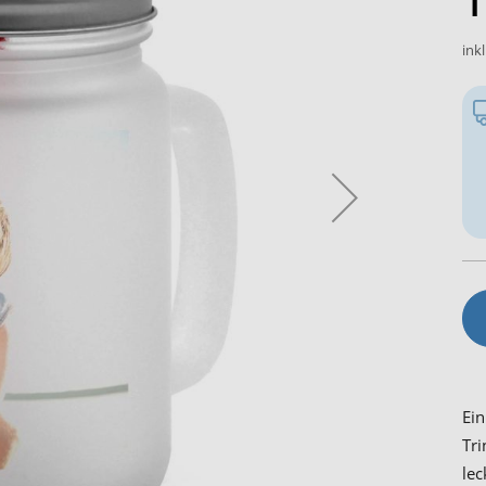
1
ink
Ein
Tri
lec