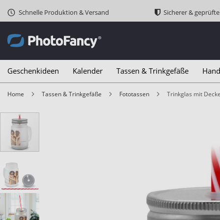
Schnelle Produktion & Versand
Sicherer & geprüft
Geschenkideen
Kalender
Tassen & Trinkgefäße
Hand
Home
Tassen & Trinkgefäße
Fototassen
Trinkglas mit Decke
Zum
Ende
der
Bildergalerie
springen