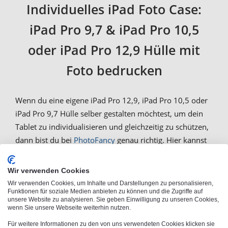
Individuelles iPad Foto Case:
iPad Pro 9,7 & iPad Pro 10,5
oder iPad Pro 12,9 Hülle mit
Foto bedrucken
Wenn du eine eigene iPad Pro 12,9, iPad Pro 10,5 oder
iPad Pro 9,7 Hülle selber gestalten möchtest, um dein
Tablet zu individualisieren und gleichzeitig zu schützen,
dann bist du bei
PhotoFancy
genau richtig. Hier kannst
du stabile und praktische iPad Pro Hüllen selbst
gestalten, indem du ein eigenes Motiv auf ein iPad
Wir verwenden Cookies
Cover drucken lässt. Deine
iPad Pro Hülle bedrucken
Wir verwenden Cookies, um Inhalte und Darstellungen zu personalisieren,
Funktionen für soziale Medien anbieten zu können und die Zugriffe auf
wir mit den hochwertigsten Druckverfahren. Die
unsere Website zu analysieren. Sie geben Einwilligung zu unseren Cookies,
Schutzhülle mit eigenem Bild erhält das Motiv wie bei
wenn Sie unsere Webseite weiterhin nutzen.
unseren hochwertigen
T-Shirts
per Textildruck. Eigens
Für weitere Informationen zu den von uns verwendeten Cookies klicken sie