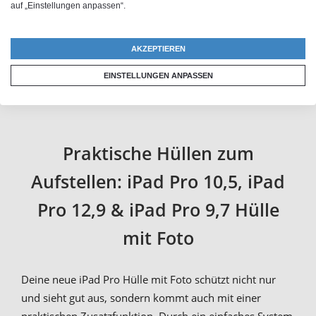
dafür ist auf der Vorderseite der Hülle eine Textilfläche
auf „Einstellungen anpassen“.
angebracht, auf der du die Tablethülle selbst gestalten
kannst. Beim Textildruck tragen wir keine Folie auf,
AKZEPTIEREN
sondern färben die Fasern tief ein. So erhalten wir für
EINSTELLUNGEN ANPASSEN
dein iPad Case mit Foto ein absolut
abrieb- und
kratzfestes Druckergebnis
.
Praktische Hüllen zum
Aufstellen: iPad Pro 10,5, iPad
Pro 12,9 & iPad Pro 9,7 Hülle
mit Foto
Deine neue iPad Pro Hülle mit Foto schützt nicht nur
und sieht gut aus, sondern kommt auch mit einer