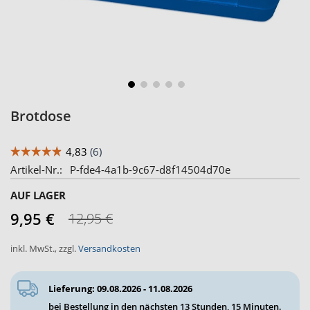
Zum
Brotdose
Anfang
der
Bildergalerie
Artikel-Nr.
P-fde4-4a1b-9c67-d8f14504d70e
springen
AUF LAGER
9,95 €
12,95 €
inkl. MwSt.
,
zzgl.
Versandkosten
Lieferung: 09.08.2026 - 11.08.2026
bei Bestellung in den nächsten
13 Stunden, 15 Minuten
.