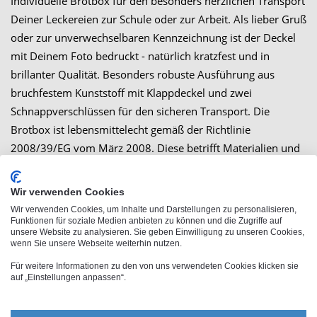
Individuelle Brotbox für den besonders herzlichen Transport
Deiner Leckereien zur Schule oder zur Arbeit. Als lieber Gruß
oder zur unverwechselbaren Kennzeichnung ist der Deckel
mit Deinem Foto bedruckt - natürlich kratzfest und in
brillanter Qualität. Besonders robuste Ausführung aus
bruchfestem Kunststoff mit Klappdeckel und zwei
Schnappverschlüssen für den sicheren Transport. Die
Brotbox ist lebensmittelecht gemäß der Richtlinie
2008/39/EG vom März 2008. Diese betrifft Materialien und
Gegenstände, die dazu bestimmt sind, mit Lebensmitteln in
Kontakt zu kommen. Made in Germany.
Wir verwenden Cookies
Wir verwenden Cookies, um Inhalte und Darstellungen zu personalisieren,
Funktionen für soziale Medien anbieten zu können und die Zugriffe auf
unsere Website zu analysieren. Sie geben Einwilligung zu unseren Cookies,
wenn Sie unsere Webseite weiterhin nutzen.
Großbestellung
Für weitere Informationen zu den von uns verwendeten Cookies klicken sie
auf „Einstellungen anpassen“.