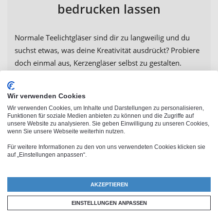
bedrucken lassen
Normale Teelichtgläser sind dir zu langweilig und du
suchst etwas, was deine Kreativität ausdrückt? Probiere
doch einmal aus, Kerzengläser selbst zu gestalten.
Ein
Teelicht mit Foto
ist kreativ und sieht in jedem
Raum gut aus. Natürlich kannst du auch als Geschenk
Wir verwenden Cookies
ein Windlicht mit Namen oder mit Foto bedrucken
Wir verwenden Cookies, um Inhalte und Darstellungen zu personalisieren,
lassen. Aber auch als
Funktionen für soziale Medien anbieten zu können und die Zugriffe auf
unsere Website zu analysieren. Sie geben Einwilligung zu unseren Cookies,
romantisches
Liebesgeschenk
können selbstgestaltete
wenn Sie unsere Webseite weiterhin nutzen.
Teelichthalter mit Namen immer überzeugen.
Für weitere Informationen zu den von uns verwendeten Cookies klicken sie
auf „Einstellungen anpassen“.
AKZEPTIEREN
EINSTELLUNGEN ANPASSEN