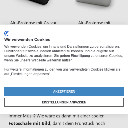
Alu-Brotdose mit Gravur
Alu-Brotdose mit
Bambusdeckel
Sonderangebot
24,95 €
32,95 €
Normalpreis
34,95 €
Wir verwenden Cookies
Wir verwenden Cookies, um Inhalte und Darstellungen zu personalisieren,
Funktionen für soziale Medien anbieten zu können und die Zugriffe auf
unsere Website zu analysieren. Sie geben Einwilligung zu unseren Cookies,
wenn Sie unsere Webseite weiterhin nutzen.
Für weitere Informationen zu den von uns verwendeten Cookies klicken sie
auf „Einstellungen anpassen“.
Müslischale mit Foto selbst
gestalten
AKZEPTIEREN
EINSTELLUNGEN ANPASSEN
Zu einem gelungenen Frühstück zählt für dich auch
immer Müsli? Wie wäre es dann mit einer coolen
Fotoschale mit Bild
, damit dein Frühstück noch