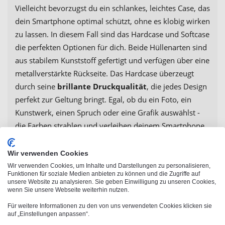
Vielleicht bevorzugst du ein schlankes, leichtes Case, das
dein Smartphone optimal schützt, ohne es klobig wirken
zu lassen. In diesem Fall sind das Hardcase und Softcase
die perfekten Optionen für dich. Beide Hüllenarten sind
aus stabilem Kunststoff gefertigt und verfügen über eine
metallverstärkte Rückseite. Das Hardcase überzeugt
durch seine
brillante Druckqualität
, die jedes Design
perfekt zur Geltung bringt. Egal, ob du ein Foto, ein
Kunstwerk, einen Spruch oder eine Grafik auswählst -
die Farben strahlen und verleihen deinem Smartphone
einen individuellen Look. Das Samsung Galaxy A15 5G
Softcase hingegen bietet die gleiche Druck-Qualität,
Wir verwenden Cookies
kombiniert mit einem
Premium-Stoßschutz
, der dein
Wir verwenden Cookies, um Inhalte und Darstellungen zu personalisieren,
Funktionen für soziale Medien anbieten zu können und die Zugriffe auf
Handy vor Kratzern, Stößen und anderen
unsere Website zu analysieren. Sie geben Einwilligung zu unseren Cookies,
Beschädigungen schützt. Alle Samsung Galaxy A15 5G
wenn Sie unsere Webseite weiterhin nutzen.
Handyhüllen verfügen über passende Aussparungen für
Für weitere Informationen zu den von uns verwendeten Cookies klicken sie
auf „Einstellungen anpassen“.
Kamera, Bedienelemente und Anschlüsse, sodass du