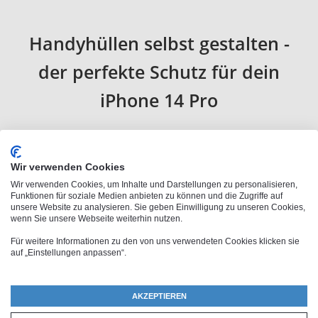
Handyhüllen selbst gestalten -
der perfekte Schutz für dein
iPhone 14 Pro
Mit unserem Designtool kannst du selbst gestalten und
deinem Smartphone die persönliche Note verleihen -
Wir verwenden Cookies
deine Freunde werden begeistert sein! Schau jetzt am
Wir verwenden Cookies, um Inhalte und Darstellungen zu personalisieren,
besten gleich bei uns vorbei und erstelle die perfekte
Funktionen für soziale Medien anbieten zu können und die Zugriffe auf
unsere Website zu analysieren. Sie geben Einwilligung zu unseren Cookies,
Hülle für dein iPhone 14 Pro.
wenn Sie unsere Webseite weiterhin nutzen.
Für weitere Informationen zu den von uns verwendeten Cookies klicken sie
auf „Einstellungen anpassen“.
Handyhüllen selbst gestalten
leicht gemacht: Deine
AKZEPTIEREN