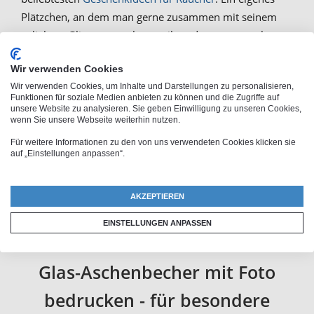
Plätzchen, an dem man gerne zusammen mit seinem
geliebten Glimmstängel verweilt und entspannen kann.
Jetzt kannst du deinen eigenen
Glas-Aschenbecher
Wir verwenden Cookies
online gestalten
. Bei PhotoFancy kannst du
Wir verwenden Cookies, um Inhalte und Darstellungen zu personalisieren,
Aschenbecher mit deinem Foto bedrucken oder
Funktionen für soziale Medien anbieten zu können und die Zugriffe auf
individuell mit deinem Text beschriften. So hast du
unsere Website zu analysieren. Sie geben Einwilligung zu unseren Cookies,
wenn Sie unsere Webseite weiterhin nutzen.
einen ganz besonderen Aschenbecher für deine Party
Für weitere Informationen zu den von uns verwendeten Cookies klicken sie
oder Veranstaltung. Ein echter Hingucker auf jedem
auf „Einstellungen anpassen“.
Event. Ob mit einem lustigen Foto oder einem spaßigen
Spruch bedruckt. Vor allem unter ambitionierten
AKZEPTIEREN
Rauchern sorgt der
individuelle Aschenbecher
für
großes Aufsehen und Begeisterung.
EINSTELLUNGEN ANPASSEN
Glas-Aschenbecher mit Foto
bedrucken - für besondere