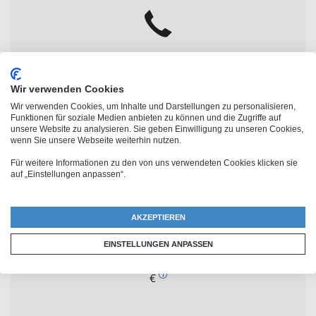
Persönliche Beratung
Wir verwenden Cookies
0800 8998009
Wir verwenden Cookies, um Inhalte und Darstellungen zu personalisieren,
Funktionen für soziale Medien anbieten zu können und die Zugriffe auf
unsere Website zu analysieren. Sie geben Einwilligung zu unseren Cookies,
wenn Sie unsere Webseite weiterhin nutzen.
Für weitere Informationen zu den von uns verwendeten Cookies klicken sie
auf „Einstellungen anpassen“.
Geprüfter Shop
Trusted Shops & EHI zertifiziert
AKZEPTIEREN
EINSTELLUNGEN ANPASSEN
Kostenlose Lieferung ab einem Bestellwert von 60,-
€