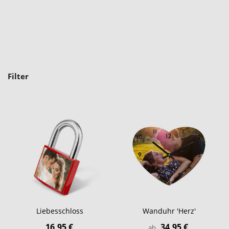
Filter
Liebesschloss
Wanduhr 'Herz'
16,95 €
34,95 €
ab