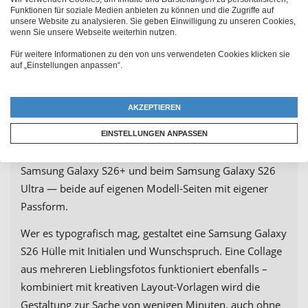
Hand, ständig sichtbar, kein Standard-Produkt. Beliebte
Funktionen für soziale Medien anbieten zu können und die Zugriffe auf
unsere Website zu analysieren. Sie geben Einwilligung zu unseren Cookies,
Anlässe sind Geburtstage, Weihnachten, Hochzeiten und
wenn Sie unsere Webseite weiterhin nutzen.
Jahrestage. Lade ein gemeinsames Erinnerungsfoto
Für weitere Informationen zu den von uns verwendeten Cookies klicken sie
hoch und kombiniere es mit dem Namen oder
auf „Einstellungen anpassen“.
Geburtsdatum – so entsteht ein Unikat, das jeden Tag
aufs Neue ein Lächeln zaubert. Wenn die beschenkte
AKZEPTIEREN
Person noch das Vorgängermodell besitzt, gibt es bei
PhotoFancy auch eine passende
Galaxy S25 Hülle
. Wer
EINSTELLUNGEN ANPASSEN
ein größeres Modell hat, findet die Auswahl beim
Samsung Galaxy S26+ und beim Samsung Galaxy S26
Ultra — beide auf eigenen Modell-Seiten mit eigener
Passform.
Wer es typografisch mag, gestaltet eine Samsung Galaxy
S26 Hülle mit Initialen und Wunschspruch. Eine Collage
aus mehreren Lieblingsfotos funktioniert ebenfalls –
kombiniert mit kreativen Layout-Vorlagen wird die
Gestaltung zur Sache von wenigen Minuten, auch ohne