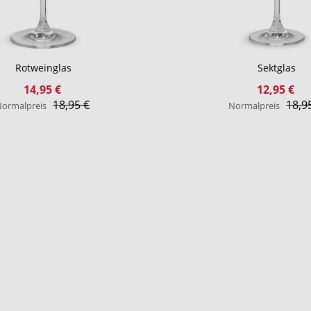
Rotweinglas
Sektglas
Sonderangebot
Sonderangeb
14,95 €
12,95 €
18,95 €
18,9
ormalpreis
Normalpreis