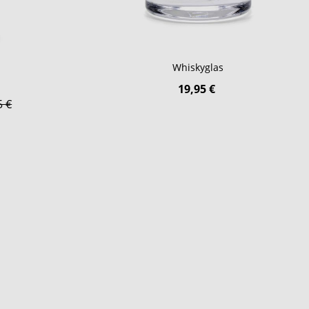
Whiskyglas
ot
19,95 €
5 €