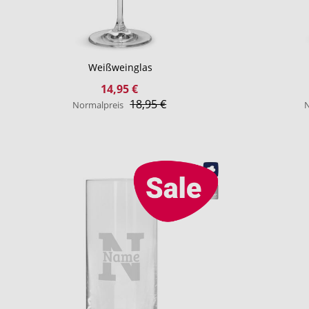
Weißweinglas
Sonderangebot
14,95 €
18,95 €
Normalpreis
N