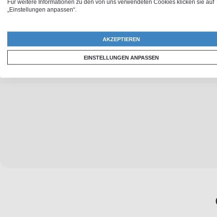
Für weitere Informationen zu den von uns verwendeten Cookies klicken sie auf
In 24 Stunden versandfertig
30 Tage
„Einstellungen anpassen“.
AKZEPTIEREN
EINSTELLUNGEN ANPASSEN