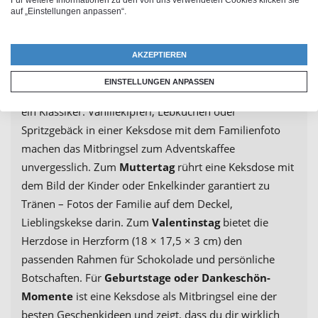
Für weitere Informationen zu den von uns verwendeten Cookies klicken sie
sie ist ein Geschenk, das Erinnerungen transportiert.
auf „Einstellungen anpassen“.
PhotoFancy bietet kreative und originelle
Fotogeschenke für nahezu jeden Anlass, mit einer
AKZEPTIEREN
großen Auswahl an Designs und Formaten.
EINSTELLUNGEN ANPASSEN
Zu
Weihnachten
ist die selbst gestaltete Plätzchendose
ein Klassiker: Vanillekipferl, Lebkuchen oder
Spritzgebäck in einer Keksdose mit dem Familienfoto
machen das Mitbringsel zum Adventskaffee
unvergesslich. Zum
Muttertag
rührt eine Keksdose mit
dem Bild der Kinder oder Enkelkinder garantiert zu
Tränen – Fotos der Familie auf dem Deckel,
Lieblingskekse darin. Zum
Valentinstag
bietet die
Herzdose in Herzform (18 × 17,5 × 3 cm) den
passenden Rahmen für Schokolade und persönliche
Botschaften. Für
Geburtstage oder Dankeschön-
Momente
ist eine Keksdose als Mitbringsel eine der
besten Geschenkideen und zeigt, dass du dir wirklich