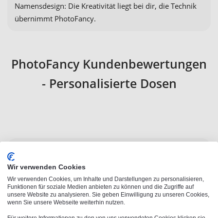
Namensdesign: Die Kreativität liegt bei dir, die Technik
übernimmt PhotoFancy.
PhotoFancy Kundenbewertungen
- Personalisierte Dosen
Keksdose mit Foto verschenken:
Wir verwenden Cookies
die besten Anlässe und Ideen
Wir verwenden Cookies, um Inhalte und Darstellungen zu personalisieren,
Funktionen für soziale Medien anbieten zu können und die Zugriffe auf
unsere Website zu analysieren. Sie geben Einwilligung zu unseren Cookies,
wenn Sie unsere Webseite weiterhin nutzen.
Eine Keksdose mit Foto ist mehr als nur ein Behälter –