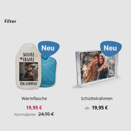
Filter
Wärmflasche
Schüttelrahmen
Sonderangebot
19,95 €
19,95 €
ab
24,95 €
Normalpreis