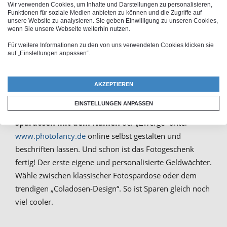
Foto-Spardose mit Bild als
Wir verwenden Cookies, um Inhalte und Darstellungen zu personalisieren,
Funktionen für soziale Medien anbieten zu können und die Zugriffe auf
unsere Website zu analysieren. Sie geben Einwilligung zu unseren Cookies,
Sparschwein selber gestalten
wenn Sie unsere Webseite weiterhin nutzen.
Für weitere Informationen zu den von uns verwendeten Cookies klicken sie
auf „Einstellungen anpassen“.
Mit der Sparbüchse mit Foto findet das liebe Geld
immer seinen richtigen Platz. Es bietet den idealen Platz
um deine „Moneten“ aufzubewahren. Mit einem
AKZEPTIEREN
liebenvoll gestalteten Foto-Sparschwein lernen Kinder
EINSTELLUNGEN ANPASSEN
schon früh den sicheren Umgang mit Geld. Einfach die
Spardosen mit dem Namen
der „Zwerge“ unter
www.photofancy.de
online selbst gestalten und
beschriften lassen. Und schon ist das Fotogeschenk
fertig! Der erste eigene und personalisierte Geldwächter.
Wähle zwischen klassischer Fotospardose oder dem
trendigen „Coladosen-Design“. So ist Sparen gleich noch
viel cooler.