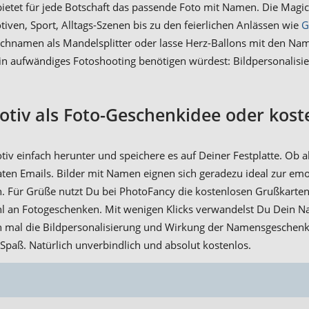
etet für jede Botschaft das passende Foto mit Namen. Die Magic
iven, Sport, Alltags-Szenen bis zu den feierlichen Anlässen wie
G
hnamen als Mandelsplitter oder lasse Herz-Ballons mit den Namen
ein aufwändiges Fotoshooting benötigen würdest: Bildpersonalisi
tiv als Foto-Geschenkidee oder kost
v einfach herunter und speichere es auf Deiner Festplatte. Ob a
aten Emails. Bilder mit Namen eignen sich geradezu ideal zur em
. Für Grüße nutzt Du bei PhotoFancy die kostenlosen Grußkarten 
hl an Fotogeschenken. Mit wenigen Klicks verwandelst Du Dein Na
ch mal die Bildpersonalisierung und Wirkung der Namensgeschen
Spaß. Natürlich unverbindlich und absolut kostenlos.