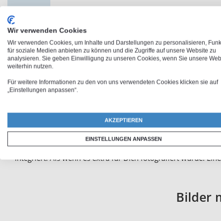
Wir verwenden Cookies
Wir verwenden Cookies, um Inhalte und Darstellungen zu personalisieren, Fun
für soziale Medien anbieten zu können und die Zugriffe auf unsere Website zu
analysieren. Sie geben Einwilligung zu unseren Cookies, wenn Sie unsere Web
Namens
weiterhin nutzen.
Für weitere Informationen zu den von uns verwendeten Cookies klicken sie auf
„Einstellungen anpassen“.
Jeder ließt bevorzugt seinen eigenen Namen. Kaum ein Schrif
Liebesbekundungen in der Parkbank oder die Namenskürzel im 
sogar Cola-Flaschen bei denen der Name in der Bild-Marke
AKZEPTIEREN
Namen als personalisierte Werbestrategie. Mit Hilfe der Pho
EINSTELLUNGEN ANPASSEN
Namens-Motives und die Eingabe des Wunsch-Namens. Lass D
integriert. Als wenn es extra für Dich fotografiert wurde. Ei
Bilder