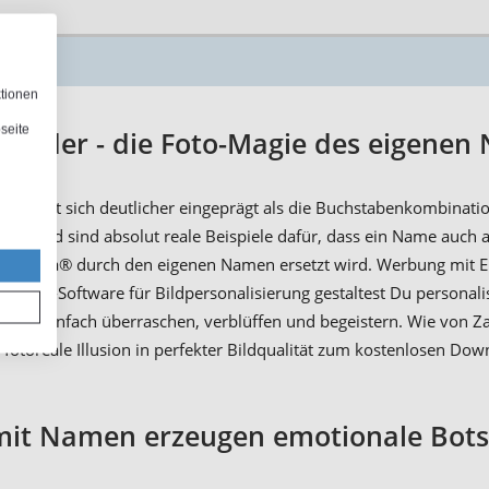
ktionen
seite
bilder - die Foto-Magie des eigenen
tzug hat sich deutlicher eingeprägt als die Buchstabenkombinatio
Sand sind absolut reale Beispiele dafür, dass ein Name auch als
 CocaCola® durch den eigenen Namen ersetzt wird. Werbung mit 
toFancy-Software für Bildpersonalisierung gestaltest Du personali
ich einfach überraschen, verblüffen und begeistern. Wie von Z
ne fotoreale Illusion in perfekter Bildqualität zum kostenlosen Dow
 mit Namen erzeugen emotionale Bots