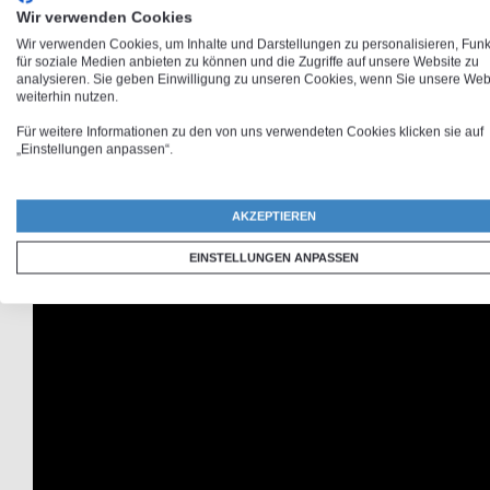
selbstgestalten. Lasse deinen kreativen Ideen freien Lauf und 
Wir verwenden Cookies
hochwertigen Materialien und
passenden Kamera- und Ansc
Wir verwenden Cookies, um Inhalte und Darstellungen zu personalisieren, Fun
für soziale Medien anbieten zu können und die Zugriffe auf unsere Website zu
analysieren. Sie geben Einwilligung zu unseren Cookies, wenn Sie unsere Web
weiterhin nutzen.
iPad 2017 Hül
Für weitere Informationen zu den von uns verwendeten Cookies klicken sie auf
„Einstellungen anpassen“.
Du suchst nach einem hochwertigen und zugleich individuellen
Fotoqualität
ist abwischbar und abriebfest. Beim
iPad 2017 
AKZEPTIEREN
iPad 5. Gen Schutzhülle zum persönlichen Geschenk. Mache jet
EINSTELLUNGEN ANPASSEN