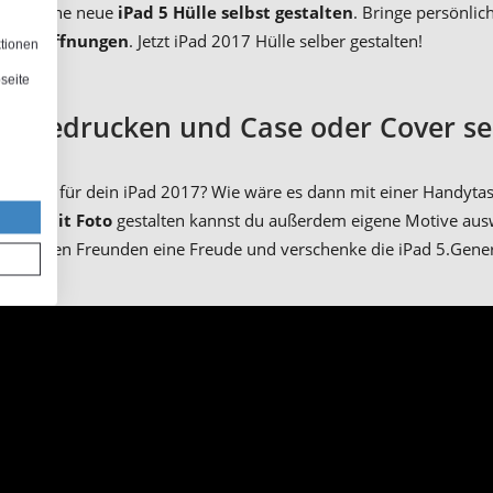
lasse deine neue
iPad 5 Hülle selbst gestalten
. Bringe persönlic
hlussöffnungen
. Jetzt iPad 2017 Hülle selber gestalten!
ktionen
seite
le bedrucken und Case oder Cover se
 Schutz für dein iPad 2017? Wie wäre es dann mit einer Handytas
Hülle mit Foto
gestalten kannst du außerdem eigene Motive ausw
zt deinen Freunden eine Freude und verschenke die iPad 5.Gener