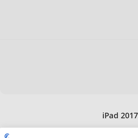
iPad 2017
Gestalte deine neue iPad 2017 Hülle online und mache das Cas