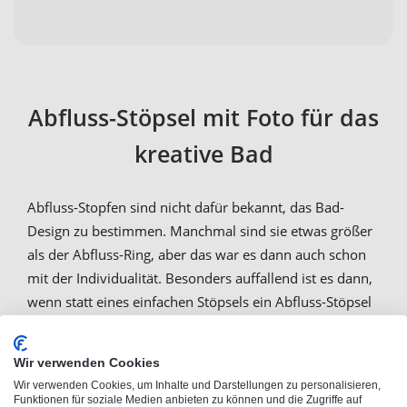
Abfluss-Stöpsel mit Foto für das
kreative Bad
Abfluss-Stopfen sind nicht dafür bekannt, das Bad-
Design zu bestimmen. Manchmal sind sie etwas größer
als der Abfluss-Ring, aber das war es dann auch schon
mit der Individualität. Besonders auffallend ist es dann,
wenn statt eines einfachen Stöpsels ein Abfluss-Stöpsel
mit Bild zu sehen ist. Bei
Photofancy
kannst du einen
Waschbeckenstöpsel selbst gestalten und mit
Wir verwenden Cookies
eigenem Foto bedrucken lassen
– sei kreativ! Du bist
Wir verwenden Cookies, um Inhalte und Darstellungen zu personalisieren,
Vereinsmitglied? Gestalte dein Bad ganz in den
Funktionen für soziale Medien anbieten zu können und die Zugriffe auf