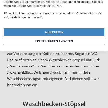
unsere Website zu analysieren. Sie geben Einwilligung zu unseren Cookies,
Vereinsfarben: Lasse ein passendes
Handtuch
wenn Sie unsere Webseite weiterhin nutzen.
bedrucken
und gestalte dazu den Abflussstöpsel mit
Für weitere Informationen zu den von uns verwendeten Cookies klicken sie
dem Logo des Vereins. Aber auch eine Beauty Queen
auf „Einstellungen anpassen“.
kann für mehr Bling-Bling im Bad sorgen, indem sie den
Waschbeckenstöpsel mit glitzernden Motiven
AKZEPTIEREN
bedrucken lässt. Und dem Morgenmuffel hilft ein
Abfluss-Stopfen mit Motiv beim Aufwachen – Sei es der
EINSTELLUNGEN ANPASSEN
grinsende Smiley für gute Laune oder ein Kaffee-Motiv
zur Vorbereitung der Koffein-Aufnahme. Sogar ein WG-
Bad profitiert von einem Waschbecken-Stöpsel mit Bild:
„Warnhinweise“ im Waschbecken verhindern unschöne
Zwischenfälle… Welchem Zweck auch immer dein
Waschbeckenstöpsel mit eigenem Bild dienen soll – wir
bedrucken ihn dir!
Waschbecken-Stöpsel