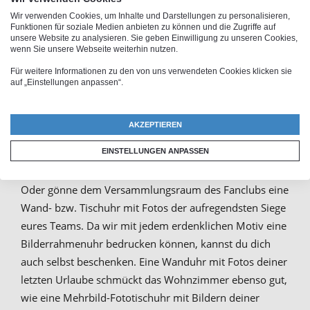
bzw. Tischuhr mit mehreren Bildern selber
Wir verwenden Cookies, um Inhalte und Darstellungen zu personalisieren,
gestalten und als Wand- oder Tischuhr für 9 Fotos
Funktionen für soziale Medien anbieten zu können und die Zugriffe auf
unsere Website zu analysieren. Sie geben Einwilligung zu unseren Cookies,
nutzen
. Für jeden Anlass lässt sich eine eigene Uhr-
wenn Sie unsere Webseite weiterhin nutzen.
Fotocollage zusammenstellen. Die Uhr mit Bildern
Für weitere Informationen zu den von uns verwendeten Cookies klicken sie
eignet sich zum Beispiel sehr gut als
auf „Einstellungen anpassen“.
Weihnachtsgeschenk
für entfernt lebende Verwandte,
die mit aktuellen Fotos der Kinder auf dem Laufenden
AKZEPTIEREN
gehalten werden können. Auch dein Liebster oder deine
Liebste wird sich über eine Tisch- bzw. Wanduhr
EINSTELLUNGEN ANPASSEN
„Fotocollage“ mit romantischen Bildern sehr freuen.
Oder gönne dem Versammlungsraum des Fanclubs eine
Wand- bzw. Tischuhr mit Fotos der aufregendsten Siege
eures Teams. Da wir mit jedem erdenklichen Motiv eine
Bilderrahmenuhr bedrucken können, kannst du dich
auch selbst beschenken. Eine Wanduhr mit Fotos deiner
letzten Urlaube schmückt das Wohnzimmer ebenso gut,
wie eine Mehrbild-Fototischuhr mit Bildern deiner