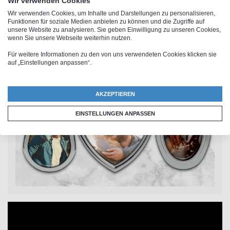
Wir verwenden Cookies
Kennzeichen-Schlüsselanhänger
. Alle Schlüsselanhänger
Wir verwenden Cookies, um Inhalte und Darstellungen zu personalisieren,
Funktionen für soziale Medien anbieten zu können und die Zugriffe auf
zum selbst gestalten sind übrigens verchromt. Du
unsere Website zu analysieren. Sie geben Einwilligung zu unseren Cookies,
erhältst in jedem Fall einen hochwertigen Schlüssel-
wenn Sie unsere Webseite weiterhin nutzen.
Anhänger mit deinem Foto.
Für weitere Informationen zu den von uns verwendeten Cookies klicken sie
auf „Einstellungen anpassen“.
AKZEPTIEREN
EINSTELLUNGEN ANPASSEN