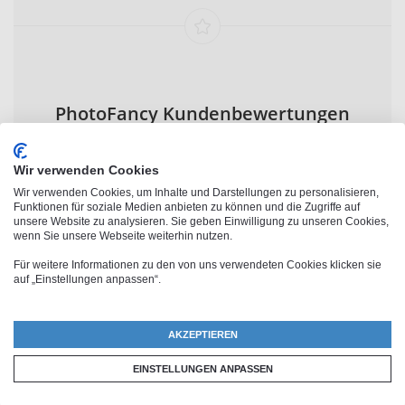
PhotoFancy Kundenbewertungen
Wir verwenden Cookies
Wir verwenden Cookies, um Inhalte und Darstellungen zu personalisieren,
Funktionen für soziale Medien anbieten zu können und die Zugriffe auf
unsere Website zu analysieren. Sie geben Einwilligung zu unseren Cookies,
wenn Sie unsere Webseite weiterhin nutzen.
Herzuhr mit Foto erstellen als
Für weitere Informationen zu den von uns verwendeten Cookies klicken sie
auf „Einstellungen anpassen“.
Geschenk mit Liebesbotschaft
AKZEPTIEREN
Eine Herz-Wanduhr mit Foto ist ideal für Verliebte und
auch eine schöne Geschenkidee für die Familie. Gut
EINSTELLUNGEN ANPASSEN
sichtbar aufgehängt sagt dieses Fotogeschenk „Ich