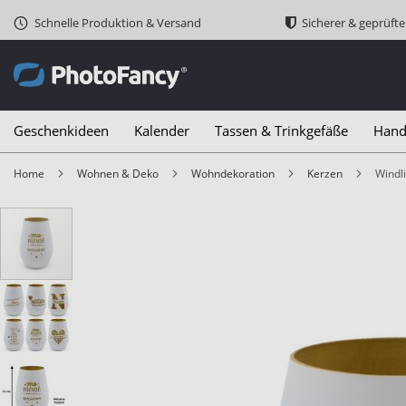
Schnelle Produktion & Versand
Sicherer & geprüft
Geschenkideen
Kalender
Tassen & Trinkgefäße
Hand
Home
Wohnen & Deko
Wohndekoration
Kerzen
Wind
Zum
Ende
der
Bildergalerie
springen