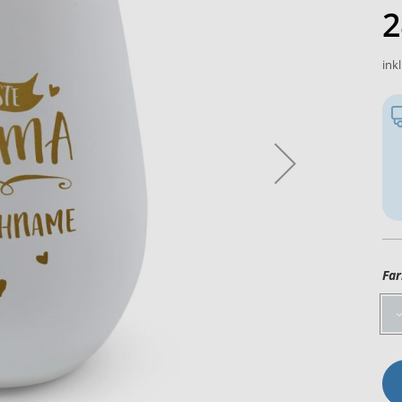
2
ink
Far