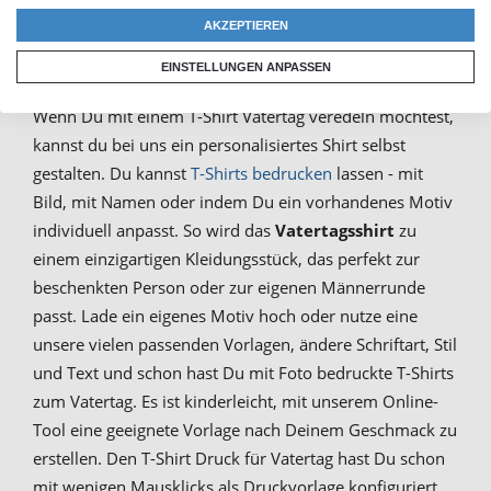
So funktioniert es: T-Shirt Druck
AKZEPTIEREN
Vatertag
EINSTELLUNGEN ANPASSEN
Wenn Du mit einem T-Shirt Vatertag veredeln möchtest,
kannst du bei uns ein personalisiertes Shirt selbst
gestalten. Du kannst
T-Shirts bedrucken
lassen - mit
Bild, mit Namen oder indem Du ein vorhandenes Motiv
individuell anpasst. So wird das
Vatertagsshirt
zu
einem einzigartigen Kleidungsstück, das perfekt zur
beschenkten Person oder zur eigenen Männerrunde
passt. Lade ein eigenes Motiv hoch oder nutze eine
unsere vielen passenden Vorlagen, ändere Schriftart, Stil
und Text und schon hast Du mit Foto bedruckte T-Shirts
zum Vatertag. Es ist kinderleicht, mit unserem Online-
Tool eine geeignete Vorlage nach Deinem Geschmack zu
erstellen. Den T-Shirt Druck für Vatertag hast Du schon
mit wenigen Mausklicks als Druckvorlage konfiguriert.