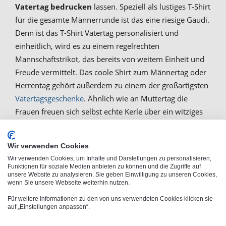
Vatertag bedrucken
lassen. Speziell als lustiges T-Shirt
für die gesamte Männerrunde ist das eine riesige Gaudi.
Denn ist das T-Shirt Vatertag personalisiert und
einheitlich, wird es zu einem regelrechten
Mannschaftstrikot, das bereits von weitem Einheit und
Freude vermittelt. Das coole Shirt zum Männertag oder
Herrentag gehört außerdem zu einem der großartigsten
Vatertagsgeschenke
. Ähnlich wie an Muttertag die
Frauen freuen sich selbst echte Kerle über ein witziges
Präsent zum Vatertag. Wenn Sie dann Himmelfahrt mit
einem wunderbar selbst gestalteten T-Shirt zum
Wir verwenden Cookies
Vatertag durch die Gegend ziehen können, steigert das
Wir verwenden Cookies, um Inhalte und Darstellungen zu personalisieren,
die Laune und die Verbundenheit zum Schenkenden.
Funktionen für soziale Medien anbieten zu können und die Zugriffe auf
unsere Website zu analysieren. Sie geben Einwilligung zu unseren Cookies,
Tshirt gestalten zum Vatertag
- das macht richtig viel
wenn Sie unsere Webseite weiterhin nutzen.
Spaß und kommt super an!
Für weitere Informationen zu den von uns verwendeten Cookies klicken sie
auf „Einstellungen anpassen“.