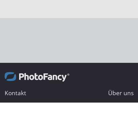
Kontakt
Über uns
PhotoFancy GmbH
Wer sind wir
Baumarktstraße 10
Impressum
30823 Garbsen
Datenschutzh
AGB
Beratungs-Hotline