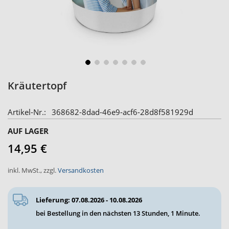
Zum
Kräutertopf
Anfang
der
Artikel-Nr.
368682-8dad-46e9-acf6-28d8f581929d
Bildergalerie
springen
AUF LAGER
14,95 €
inkl. MwSt.
,
zzgl.
Versandkosten
Lieferung: 07.08.2026 - 10.08.2026
bei Bestellung in den nächsten
13 Stunden, 1 Minute
.