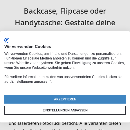
Backcase, Flipcase oder
Handytasche: Gestalte deine
Samsung Galaxy A51 5G
Schutzhülle
Wir verwenden Cookies
Wir verwenden Cookies, um Inhalte und Darstellungen zu personalisieren,
Funktionen für soziale Medien anbieten zu können und die Zugriffe auf
Wenn du maximalen und individuellen Schutz für dein
unsere Website zu analysieren. Sie geben Einwilligung zu unseren Cookies,
wenn Sie unsere Webseite weiterhin nutzen.
Smartphone suchst, dann bist du bei uns goldrichtig.
Dabei bieten wir eine große Auswahl an verschiedenen
Für weitere Informationen zu den von uns verwendeten Cookies klicken sie
auf „Einstellungen anpassen“.
Handyhüllen: das klassische Hard Case, das individuelle
Flipcase, das dank der inneren Einstecktaschen das
Verstauen von Visitenkarten, Geldscheinen und
AKZEPTIEREN
Notizen
ermöglicht und die sogenannte Handysocke,
EINSTELLUNGEN ANPASSEN
also eine praktische Handytasche, die durch intensiven
und fasertiefen Fotodruck besticht. Alle Varianten bieten