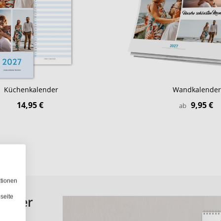
Küchenkalender
Wandkalender
14,95 €
9,95 €
ab
ktionen
seite
ne der