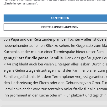
ganzen Familie im Blick
„Einstellungen anpassen“.
Wer sagt, dass Familienorganisation kompliziert sein muss? Un
AKZEPTIEREN
Familienplaner beweist das Gegenteil! Mit
individuellen Spal
Familienmitglied
hat jeder seinen eigenen Platz für Termine,
EINSTELLUNGEN ANPASSEN
To-dos. Das Fußballspiel von Junior, der Yogakurs von Mama,
von Papa und der Reitstundenplan der Tochter – alles ist übersi
nebeneinander auf einen Blick zu sehen. Im Gegensatz zum kl
Küchenkalender mit nur einer Terminspalte bietet unser Famil
genug Platz für die ganze Familie
. Dank des großzügigen Fo
× 44 cm) bleibt auch bei vielen Einträgen alles lesbar. Durch di
eigene Geburtstage einzutragen, wird der Familienplaner zum 
Familiengedächtnis. Mit dem Terminplaner vergisst garantier
den Hochzeitstag der Eltern oder den Geburtstag von Oma. Eu
Familienkalender wird zur zentralen Anlaufstelle für alle Termi
ihn prominent in der Küche oder im Flur platziert und täglich n