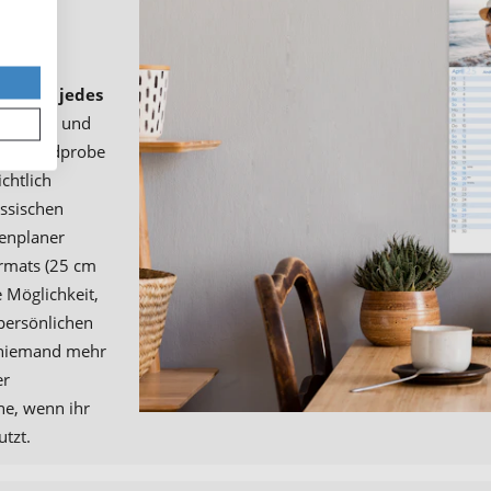
ser
ten für jedes
 Notizen und
 die Bandprobe
chtlich
assischen
ienplaner
rmats (25 cm
e Möglichkeit,
persönlichen
t niemand mehr
er
ne, wenn ihr
utzt.