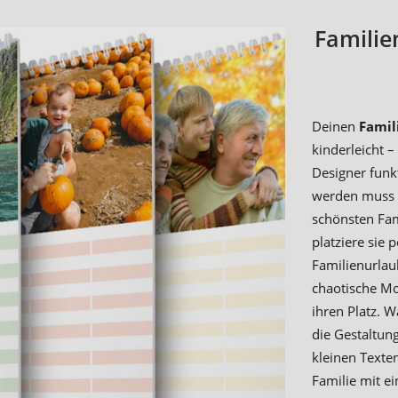
Familie
Deinen
Famil
kinderleicht 
Designer funkt
werden muss o
schönsten Fam
platziere sie
Familienurlau
chaotische Mo
ihren Platz. 
die Gestaltung
kleinen Texte
Familie mit e