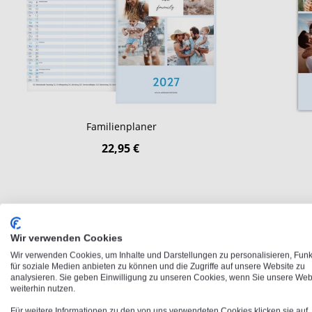
Familienplaner
22,95 €
Wir verwenden Cookies
Wir verwenden Cookies, um Inhalte und Darstellungen zu personalisieren, Fun
für soziale Medien anbieten zu können und die Zugriffe auf unsere Website zu
analysieren. Sie geben Einwilligung zu unseren Cookies, wenn Sie unsere Web
Dein Familienplaner – alle Termi
weiterhin nutzen.
Für weitere Informationen zu den von uns verwendeten Cookies klicken sie auf