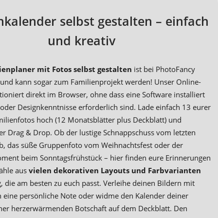
nkalender selbst gestalten – einfach
und kreativ
ienplaner mit Fotos selbst gestalten
ist bei PhotoFancy
– und kann sogar zum Familienprojekt werden! Unser Online-
ioniert direkt im Browser, ohne dass eine Software installiert
der Designkenntnisse erforderlich sind. Lade einfach 13 eurer
ilienfotos hoch (12 Monatsblätter plus Deckblatt) und
 per Drag & Drop. Ob der lustige Schnappschuss vom letzten
b, das süße Gruppenfoto vom Weihnachtsfest oder der
ment beim Sonntagsfrühstück – hier finden eure Erinnerungen
Wähle aus
vielen dekorativen Layouts und Farbvarianten
, die am besten zu euch passt. Verleihe deinen Bildern mit
n eine persönliche Note oder widme den Kalender deiner
iner herzerwärmenden Botschaft auf dem Deckblatt. Den