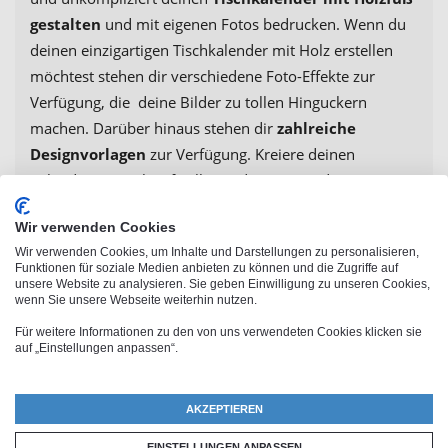
gestalten
und mit eigenen Fotos bedrucken. Wenn du
deinen einzigartigen Tischkalender mit Holz erstellen
möchtest stehen dir verschiedene Foto-Effekte zur
Verfügung, die deine Bilder zu tollen Hinguckern
machen. Darüber hinaus stehen dir
zahlreiche
Designvorlagen
zur Verfügung. Kreiere deinen
Kalender mit Holzaufsteller und mit Fotos deiner
Familie, Freunde und Haustiere. So hast du deine
Wir verwenden Cookies
Liebsten immer im Blick. Außerdem lockerst du deinen
Wir verwenden Cookies, um Inhalte und Darstellungen zu personalisieren,
Arbeitsplatz mit einem persönlichen
Tischkalender
mit
Funktionen für soziale Medien anbieten zu können und die Zugriffe auf
Holzständer auf und setzt individuelle Akzente.
unsere Website zu analysieren. Sie geben Einwilligung zu unseren Cookies,
wenn Sie unsere Webseite weiterhin nutzen.
Für weitere Informationen zu den von uns verwendeten Cookies klicken sie
auf „Einstellungen anpassen“.
AKZEPTIEREN
EINSTELLUNGEN ANPASSEN