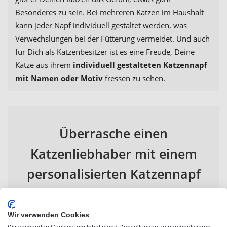
Besonderes zu sein. Bei mehreren Katzen im Haushalt
kann jeder Napf individuell gestaltet werden, was
Verwechslungen bei der Fütterung vermeidet. Und auch
für Dich als Katzenbesitzer ist es eine Freude, Deine
Katze aus ihrem
individuell gestalteten Katzennapf
mit Namen oder Motiv
fressen zu sehen.
Überrasche einen
Katzenliebhaber mit einem
personalisierten Katzennapf
Bist Du auf der Suche nach einem originellen Geschenk
Wir verwenden Cookies
für einen Katzenfreund? Ein
personalisierter