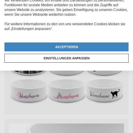
Wir verwenden Cookies, um Inhalte und Darstellungen zu personalisieren,
Katzennapf
ist eine ausgefallene und liebevolle
Funktionen für soziale Medien anbieten zu können und die Zugriffe auf
Geschenkidee, die garantiert gut ankommt. Egal, ob
unsere Website zu analysieren. Sie geben Einwilligung zu unseren Cookies,
wenn Sie unsere Webseite weiterhin nutzen.
zum Geburtstag, zu Weihnachten oder einfach nur so –
Für weitere Informationen zu den von uns verwendeten Cookies klicken sie
mit einem personalisierten Katzennapf bereitest Du
auf „Einstellungen anpassen“.
jedem Katzenliebhaber eine große Freude.
AKZEPTIEREN
EINSTELLUNGEN ANPASSEN