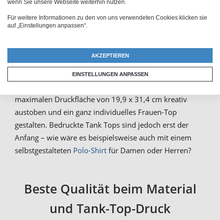
wenn Sie unsere Webseite weiterhin nutzen.
Für weitere Informationen zu den von uns verwendeten Cookies klicken sie
Tank Tops zu bedrucken, ist nicht nur günstig, sondern
auf „Einstellungen anpassen“.
auch ganz leicht. Wähle einfach
dein Wunschmotiv
aus den Vorlagen oder lade ein eigenes Bild beim Tank
AKZEPTIEREN
Top selber machen hoch. Auch Namensmotive oder nur
Text sind kein Problem, wenn du
Tank Tops selber
EINSTELLUNGEN ANPASSEN
gestalten
willst. Dabei kannst du dich auf einer
maximalen Druckfläche von 19,9 x 31,4 cm kreativ
austoben und ein ganz individuelles Frauen-Top
gestalten. Bedruckte Tank Tops sind jedoch erst der
Anfang – wie wäre es beispielsweise auch mit einem
selbstgestalteten
Polo-Shirt
für Damen oder Herren?
Beste Qualität beim Material
und Tank-Top-Druck