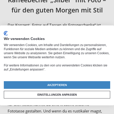
für den guten Morgen mit Stil
Das Konzept „Fotos auf Tassen als Fotogeschenke“ ist
dir wahrscheinlich hinlänglich bekannt. Nicht bewusst
ist dir vielleicht, wie viele Variationsmöglichkeiten es
Wir verwenden Cookies
hierbei gibt. Wenn du ein besonders stilvolles
Wir verwenden Cookies, um Inhalte und Darstellungen zu personalisieren,
Funktionen für soziale Medien anbieten zu können und die Zugriffe auf
Fotogeschenk erstellen möchtest, kannst du bei
unsere Website zu analysieren. Sie geben Einwilligung zu unseren Cookies,
wenn Sie unsere Webseite weiterhin nutzen.
PhotoFancy
zum Beispiel eine
silberne Kaffeetasse
bedrucken lassen
. Anders als bei Standard-
Fototassen
Für weitere Informationen zu den von uns verwendeten Cookies klicken sie
auf „Einstellungen anpassen“.
ist bei dieser Tasse Silber die Hintergrundfarbe anstelle
von einfachem Weiß. Ein silberner Kaffeebecher bringt
Stil auf den Frühstückstisch und harmoniert auch mit
AKZEPTIEREN
jeder Büroeinrichtung. Bedruckte Kaffeebecher in Silber
EINSTELLUNGEN ANPASSEN
sind ein schönes Geschenk für jeden Anlass und auch
für dich selbst kannst du eine kreative silberne
Fototasse gestalten. Und wenn du es rustikaler magst,