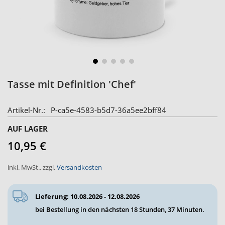
Zum
Tasse mit Definition 'Chef'
Anfang
der
Artikel-Nr.
P-ca5e-4583-b5d7-36a5ee2bff84
Bildergalerie
springen
AUF LAGER
10,95 €
inkl. MwSt.
,
zzgl.
Versandkosten
Lieferung: 10.08.2026 - 12.08.2026
bei Bestellung in den nächsten
18 Stunden, 37 Minuten
.