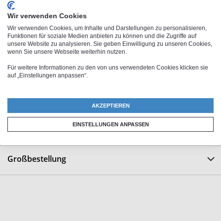
glänzenden Motiv lange Freude. Jetzt das Lieblingsmotiv
aussuchen und Kaffee-/Teegenuss mit Humor verschenken!
Wir verwenden Cookies
Wir verwenden Cookies, um Inhalte und Darstellungen zu personalisieren,
Design:
Chef
Funktionen für soziale Medien anbieten zu können und die Zugriffe auf
unsere Website zu analysieren. Sie geben Einwilligung zu unseren Cookies,
Jemand, der sein Geld damit verdient, Andere für sich
wenn Sie unsere Webseite weiterhin nutzen.
arbeiten zu lassen, während er entspannt auf dem Drehstuhl
Für weitere Informationen zu den von uns verwendeten Cookies klicken sie
auf „Einstellungen anpassen“.
einen Kaffee schlürft und sich Sprüche für die Angestellten
ausdenkt. Person, die für Späße zu haben ist, hoffentlich
auch für diesen, sonst - Feierabend. Synonyme: Geldgeber,
AKZEPTIEREN
hohes Tier
EINSTELLUNGEN ANPASSEN
Großbestellung