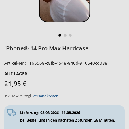
Zum
iPhone® 14 Pro Max Hardcase
Anfang
der
Artikel-Nr.
165568-c8fb-4548-840d-9105e0cd0881
Bildergalerie
springen
AUF LAGER
21,95 €
inkl. MwSt.
,
zzgl.
Versandkosten
Lieferung: 08.08.2026 - 11.08.2026
bei Bestellung in den nächsten
2 Stunden, 28 Minuten
.