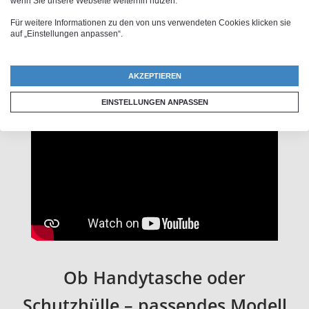
wenn Sie unsere Webseite weiterhin nutzen.
Effekten oder der Funktion „MagicName“. Wenn Du
Für weitere Informationen zu den von uns verwendeten Cookies klicken sie
zufrieden mit dem Ergebnis bist, kannst du das Motiv
auf „Einstellungen anpassen“.
einfach auf die
Galaxy A7 2018 Handyhülle
bedrucken
lassen.
AKZEPTIEREN
EINSTELLUNGEN ANPASSEN
Ob Handytasche oder
Schutzhülle – passendes Modell