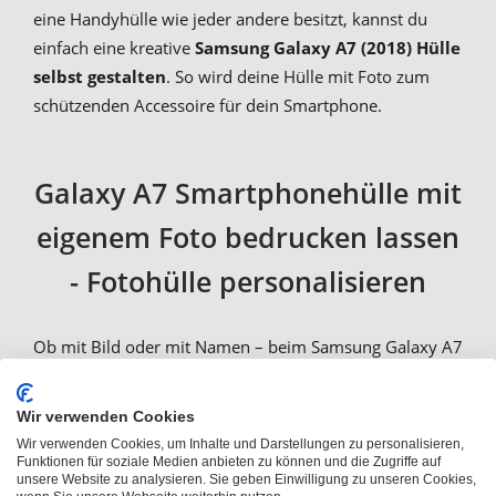
eine Handyhülle wie jeder andere besitzt, kannst du
einfach eine kreative
Samsung Galaxy A7 (2018) Hülle
selbst gestalten
. So wird deine Hülle mit Foto zum
schützenden Accessoire für dein Smartphone.
Galaxy A7 Smartphonehülle mit
eigenem Foto bedrucken lassen
- Fotohülle personalisieren
Ob mit Bild oder mit Namen – beim Samsung Galaxy A7
2018 Hülle selbst gestalten kannst du aus vielen
Optionen auswählen. Bevor das Selbstgestalten
Wir verwenden Cookies
losgehen kann, musst du nur
dein Wunschfoto
im
Wir verwenden Cookies, um Inhalte und Darstellungen zu personalisieren,
Browser hochladen und schon kannst du mit dem
Funktionen für soziale Medien anbieten zu können und die Zugriffe auf
unsere Website zu analysieren. Sie geben Einwilligung zu unseren Cookies,
Bearbeiten beginnen. Gestalte dein Motiv mit coolen